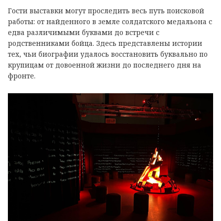
Гости выставки могут проследить весь путь поисковой
работы: от найденного в земле солдатского медальона с
едва различимыми буквами до встречи с
родственниками бойца. Здесь представлены истории
тех, чьи биографии удалось восстановить буквально по
крупицам от довоенной жизни до последнего дня на
фронте.