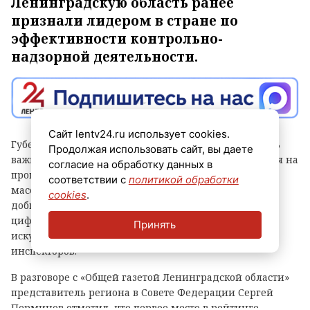
Ленинградскую область ранее
признали лидером в стране по
эффективности контрольно-
надзорной деятельности.
Сайт lentv24.ru использует cookies.
Губернатор Александр Дрозденко заявил, что теперь
Продолжая использовать сайт, вы даете
важно сохранить лидерство после отмены моратория на
согласие на обработку данных в
проверки, а для этого контроль должен быть не
соответствии с
политикой обработки
массовым, а точным и современным. Чтобы этого
cookies
.
добиться, в Ленобласти, в частности, развивают
цифровые сервисы, используют беспилотники и
Принять
искусственный интеллект, а также обучают
инспекторов.
В разговоре с «Общей газетой Ленинградской области»
представитель региона в Совете Федерации Сергей
Перминов отметил, что первое место в рейтинге