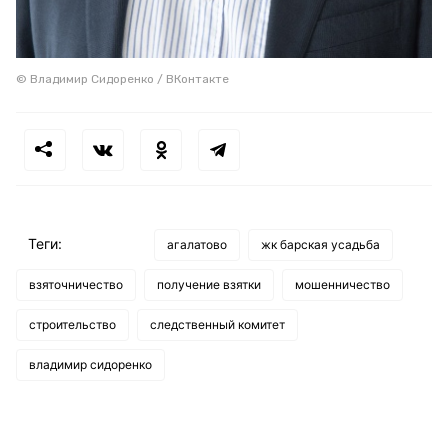
© Владимир Сидоренко / ВКонтакте
Теги:
агалатово
жк барская усадьба
взяточничество
получение взятки
мошенничество
строительство
следственный комитет
владимир сидоренко