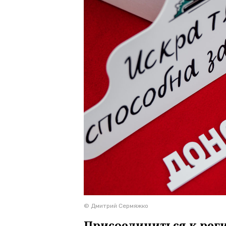
© Дмитрий Сермяжко
Присоединиться к рег