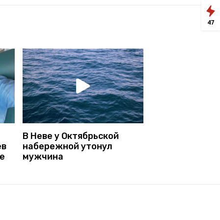
47
В Неве у Октябрьской
ев
набережной утонул
е
мужчина