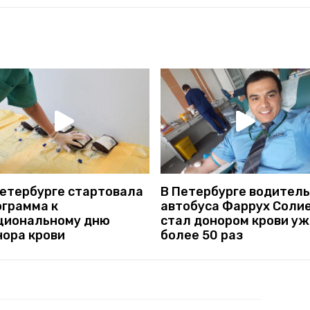
Петербурге стартовала
В Петербурге водитель
ограмма к
автобуса Фаррух Соли
циональному дню
стал донором крови уж
нора крови
более 50 раз