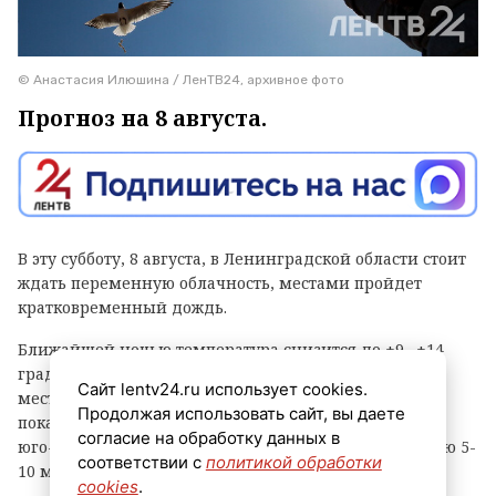
© Анастасия Илюшина / ЛенТВ24, архивное фото
Прогноз на 8 августа.
В эту субботу, 8 августа, в Ленинградской области стоит
ждать переменную облачность, местами пройдет
кратковременный дождь.
Ближайшей ночью температура снизится до +9…+14
градусов, только на побережье Финского залива
Сайт lentv24.ru использует cookies.
местами возможно до +17. Завтра днем термометры
Продолжая использовать сайт, вы даете
покажут от +18 до +23 градусов. При этом будет дуть
согласие на обработку данных в
юго-западный, западный ветер, ночью – со скоростью 5-
соответствии с
политикой обработки
10 м/с, днем – от 7 до 12 м/с.
cookies
.