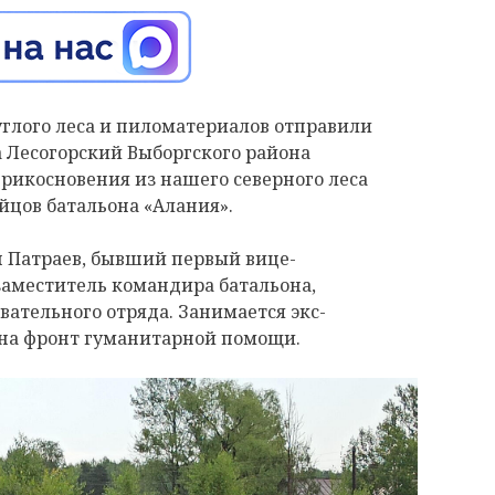
руглого леса и пиломатериалов отправили
а Лесогорский Выборгского района
прикосновения из нашего северного леса
йцов батальона «Алания».
н Патраев, бывший первый вице-
 заместитель командира батальона,
ательного отряда. Занимается экс-
 на фронт гуманитарной помощи.