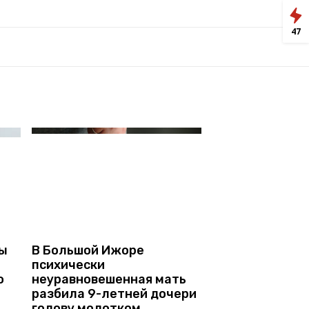
47
ры
В Большой Ижоре
психически
о
неуравновешенная мать
разбила 9-летней дочери
голову молотком