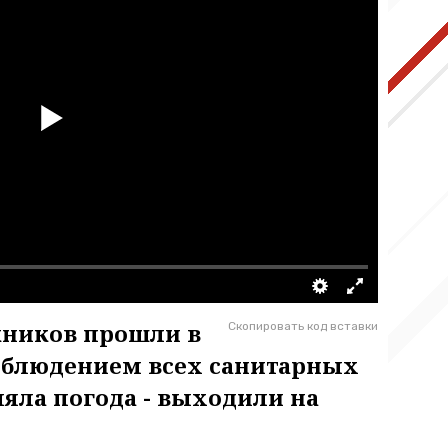
кников прошли в
Скопировать код вставки
соблюдением всех санитарных
ляла погода - выходили на