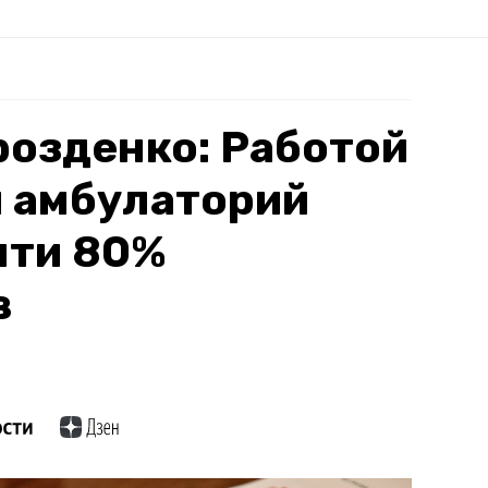
озденко: Работой
и амбулаторий
чти 80%
в