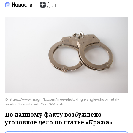
© https://www.magnific.com/free-photo/high-angle-shot-metal-
handcuffs-isolated_12750645.htm
По данному факту возбуждено
уголовное дело по статье «Кража».