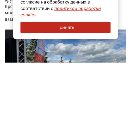
согласие на обработку данных в
Кроме того, региональные власти отметили
соответствии с
политикой обработки
многодетные семьи муниципалитета, вручив им
cookies
.
памятные награды и благодарственные письма.
Принять
© ЛенТВ24