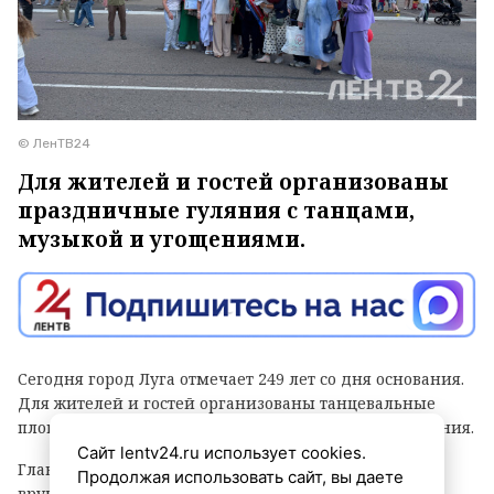
© ЛенТВ24
Для жителей и гостей организованы
праздничные гуляния с танцами,
музыкой и угощениями.
Сегодня город Луга отмечает 249 лет со дня основания.
Для жителей и гостей организованы танцевальные
площадки, выступления духовых оркестров и угощения.
Сайт lentv24.ru использует cookies.
Главным событием праздника стала церемония
Продолжая использовать сайт, вы даете
вручения знака «Почетный гражданин города Луга».