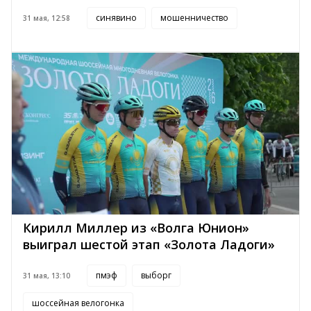
синявино
мошенничество
31 мая, 12:58
Кирилл Миллер из «Волга Юнион»
выиграл шестой этап «Золота Ладоги»
пмэф
выборг
31 мая, 13:10
шоссейная велогонка