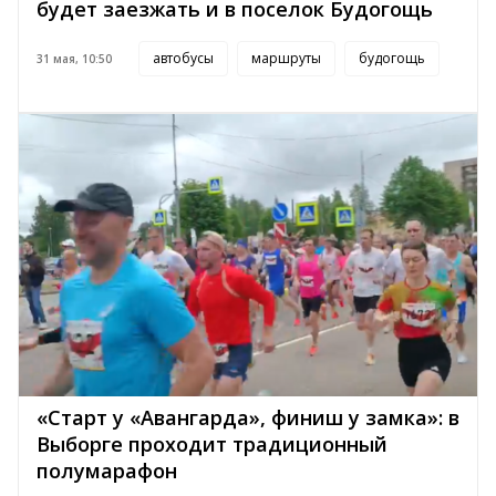
будет заезжать и в поселок Будогощь
автобусы
маршруты
будогощь
31 мая, 10:50
«Старт у «Авангарда», финиш у замка»: в
Выборге проходит традиционный
полумарафон