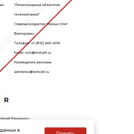
вых
"Ленинградская областная
телекомпания".
Главный редактор Черных Олег
Викторович.
Телефон: +7 (812) 640-6114
Email: info@lentv24.ru
Размещение рекламы
admitriev@lentv24.ru
ийской Федерации: ↓
 данных в
Принять