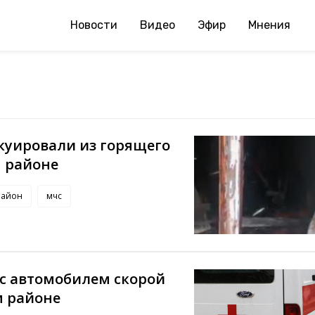
Новости
Видео
Эфир
Мнения
куировали из горящего
 районе
район
мчс
 с автомобилем скорой
м районе