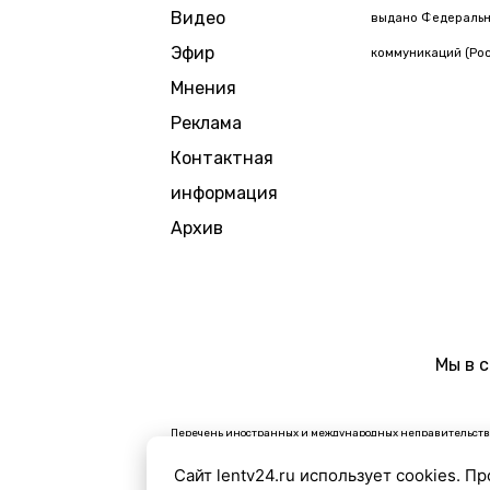
Видео
выдано Федерально
Эфир
коммуникаций (Рос
Мнения
Реклама
Контактная
информация
Архив
Мы в 
Перечень иностранных и международных неправительстве
В России признаны экстремистскими и запрещены органи
Сайт lentv24.ru использует cookies. П
Организации, СМИ и физические лица, признанные в Рос