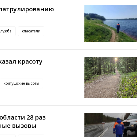
 патрулированию
служба
спасатели
азал красоту
колтушские высоты
области 28 раз
ные вызовы