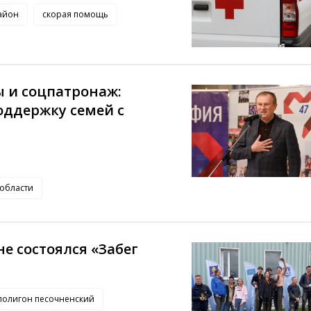
айон
скорая помощь
ы и соцпатронаж:
оддержку семей с
 области
е состоялся «Забег
полигон песочненский