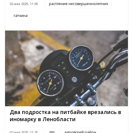
растление несовершеннолетних
02 мая 2025, 11:05
гатчина
Два подростка на питбайке врезались в
иномарку в Ленобласти
дтп
кировский район
02 мая 2025, 11:25