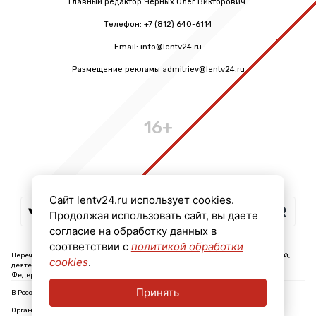
Главный редактор Черных Олег Викторович.
Телефон: +7 (812) 640-6114
Email: info@lentv24.ru
Размещение рекламы admitriev@lentv24.ru
16+
Сайт lentv24.ru использует cookies.
Продолжая использовать сайт, вы даете
согласие на обработку данных в
соответствии с
политикой обработки
Перечень иностранных и международных неправительственных организаций,
cookies
.
деятельность которых признана нежелательной на территории Российской
Федерации: ↓
Принять
В России признаны экстремистскими и запрещены организации: ↓
Организации, СМИ и физические лица, признанные в России иностранными