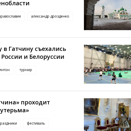
енобласти
православие
александр дрозденко
 в Гатчину съехались
 России и Белоруссии
интон
турнир
тчина» проходит
кутерьма»
праздники
фестиваль