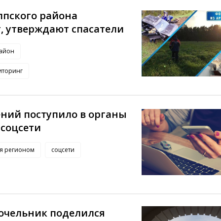
пского района
, утверждают спасатели
район
иторинг
ений поступило в органы
 соцсети
ия регионом
соцсети
сочельник поделился