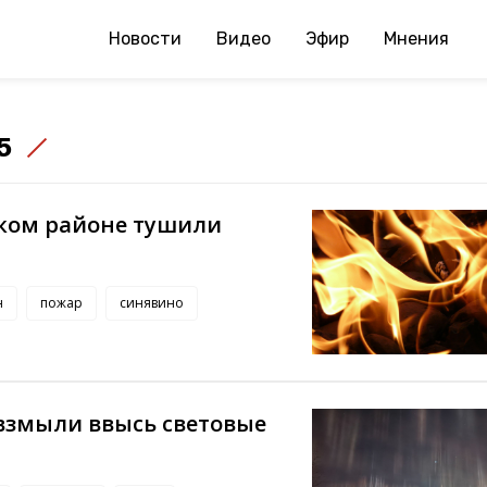
Новости
Видео
Эфир
Мнения
5
ком районе тушили
н
пожар
синявино
 взмыли ввысь световые