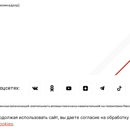
комнадзор).
соцсетях:
нных организаций, деятельность которых признана нежелательной на территории Росс
зации: ↓
родолжая использовать сайт, вы даете согласие на обработку
сии иностранными агентами: ↓
ookies
.