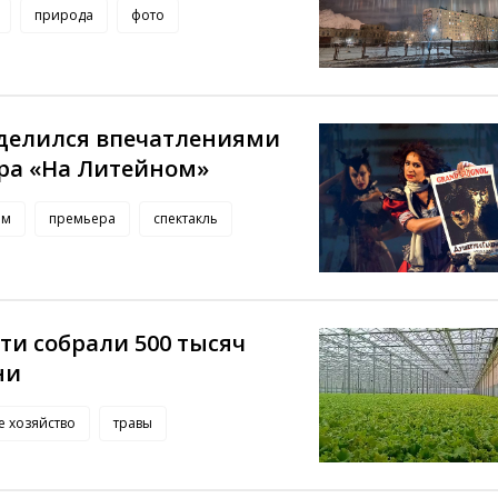
природа
фото
делился впечатлениями
тра «На Литейном»
ом
премьера
спектакль
ти собрали 500 тысяч
ни
е хозяйство
травы