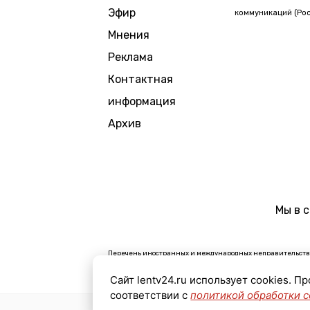
Эфир
коммуникаций (Рос
Мнения
Реклама
Контактная
информация
Архив
Мы в 
Перечень иностранных и международных неправительстве
В России признаны экстремистскими и запрещены органи
Сайт lentv24.ru использует cookies. П
Организации, СМИ и физические лица, признанные в Рос
соответствии с
политикой обработки c