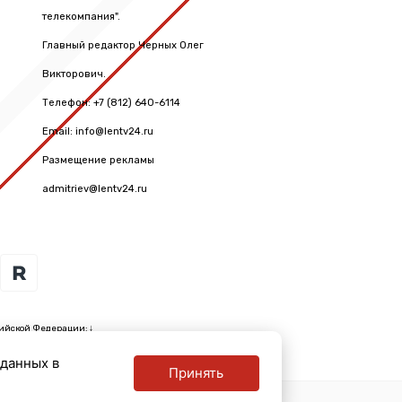
телекомпания".
Главный редактор Черных Олег
Викторович.
Телефон: +7 (812) 640-6114
Email: info@lentv24.ru
Размещение рекламы
admitriev@lentv24.ru
ийской Федерации: ↓
 данных в
Принять