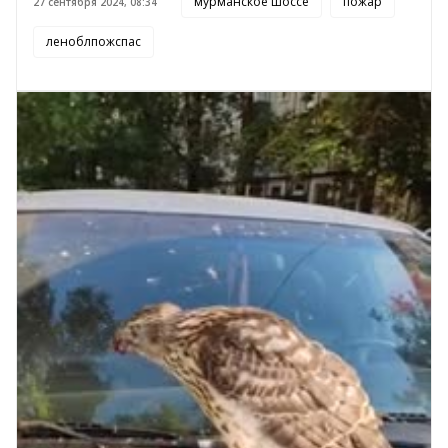
мурманское шоссе
пожар
27 сентября 2024, 08:34
леноблпожспас