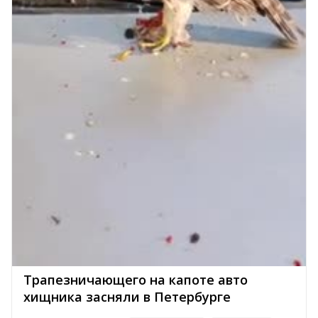
Трапезничающего на капоте авто
хищника засняли в Петербурге