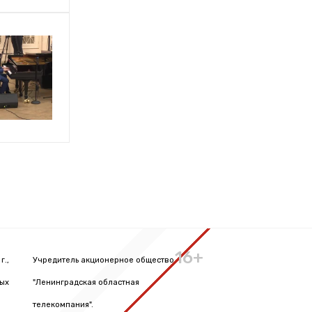
16+
г.,
Учредитель акционерное общество
вых
"Ленинградская областная
телекомпания".