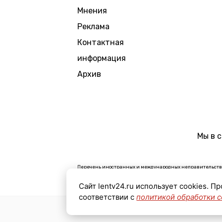
Мнения
Реклама
Контактная
информация
Архив
Мы в 
Перечень иностранных и международных неправительстве
В России признаны экстремистскими и запрещены органи
Сайт lentv24.ru использует cookies. П
Организации, СМИ и физические лица, признанные в Рос
соответствии с
политикой обработки c