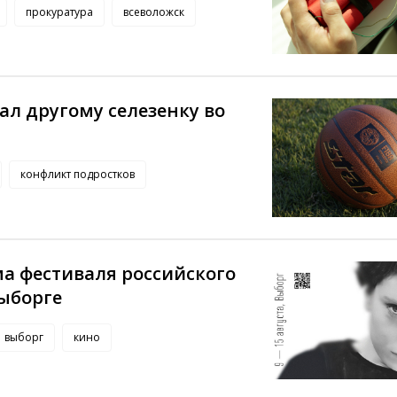
прокуратура
всеволожск
л другому селезенку во
конфликт подростков
а фестиваля российского
Выборге
выборг
кино