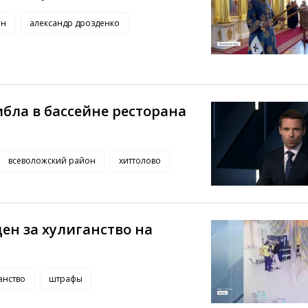
он
александр дрозденко
бла в бассейне ресторана
всеволожский район
хиттолово
ен за хулиганство на
анство
штрафы