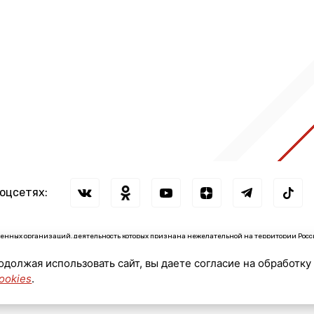
соцсетях:
нных организаций, деятельность которых признана нежелательной на территории Росс
зации: ↓
родолжая использовать сайт, вы даете согласие на обработку
сии иностранными агентами: ↓
ookies
.
© 2026 ЛенТВ24 (АО "ЛОТ")