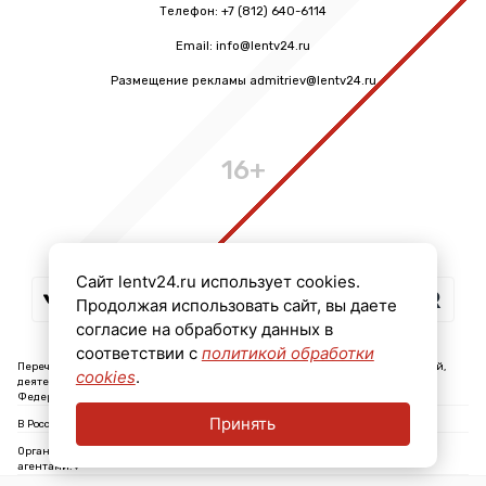
Телефон: +7 (812) 640-6114
Email: info@lentv24.ru
Размещение рекламы admitriev@lentv24.ru
16+
Сайт lentv24.ru использует cookies.
Продолжая использовать сайт, вы даете
согласие на обработку данных в
соответствии с
политикой обработки
Перечень иностранных и международных неправительственных организаций,
cookies
.
деятельность которых признана нежелательной на территории Российской
Федерации: ↓
Принять
В России признаны экстремистскими и запрещены организации: ↓
Организации, СМИ и физические лица, признанные в России иностранными
агентами: ↓