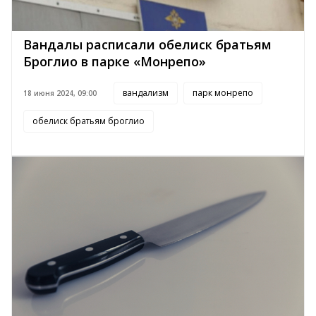
Вандалы расписали обелиск братьям
Броглио в парке «Монрепо»
вандализм
парк монрепо
18 июня 2024, 09:00
обелиск братьям броглио