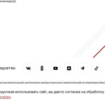
комнадзор).
соцсетях:
нных организаций, деятельность которых признана нежелательной на территории Росс
зации: ↓
родолжая использовать сайт, вы даете согласие на обработку
сии иностранными агентами: ↓
ookies
.
© 2026 ЛенТВ24 (АО "ЛОТ")