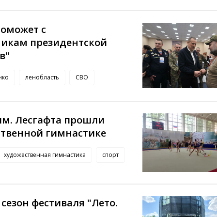
поможет с
никам президентской
в"
нко
ленобласть
СВО
им. Лесгафта прошли
ственной гимнастике
художественная гимнастика
спорт
сезон фестиваля "Лето.