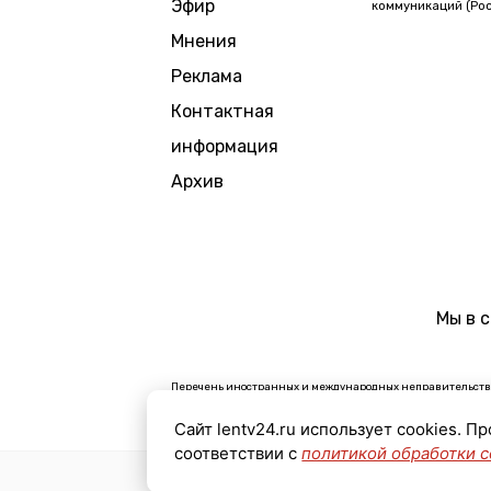
Эфир
коммуникаций (Рос
Мнения
Реклама
Контактная
информация
Архив
Мы в 
Перечень иностранных и международных неправительстве
В России признаны экстремистскими и запрещены органи
Сайт lentv24.ru использует cookies. П
Организации, СМИ и физические лица, признанные в Рос
соответствии с
политикой обработки c