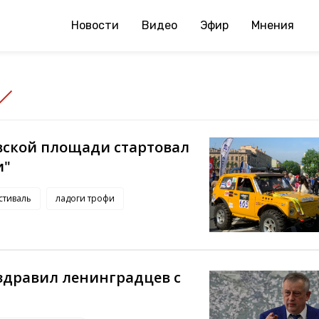
Новости
Видео
Эфир
Мнения
вской площади стартовал
и"
стиваль
ладоги трофи
здравил ленинградцев с