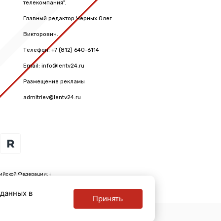
телекомпания".
Главный редактор Черных Олег
Викторович.
Телефон: +7 (812) 640-6114
Email: info@lentv24.ru
Размещение рекламы
admitriev@lentv24.ru
ийской Федерации: ↓
 данных в
Принять