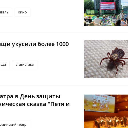
иваль
кино
щи укусили более 1000
ещи
статистика
еатра в День защиты
ическая сказка "Петя и
риинский театр