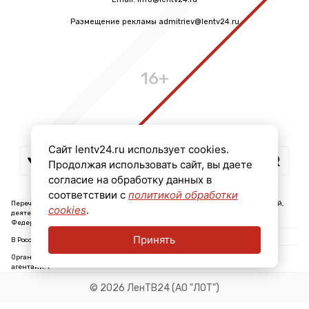
Размещение рекламы admitriev@lentv24.ru
16+
Сайт lentv24.ru использует cookies.
Продолжая использовать сайт, вы даете
согласие на обработку данных в
соответствии с
политикой обработки
Перечень иностранных и международных неправительственных организаций,
cookies
.
деятельность которых признана нежелательной на территории Российской
Федерации: ↓
Принять
В России признаны экстремистскими и запрещены организации: ↓
Организации, СМИ и физические лица, признанные в России иностранными
агентами: ↓
© 2026 ЛенТВ24 (АО "ЛОТ")