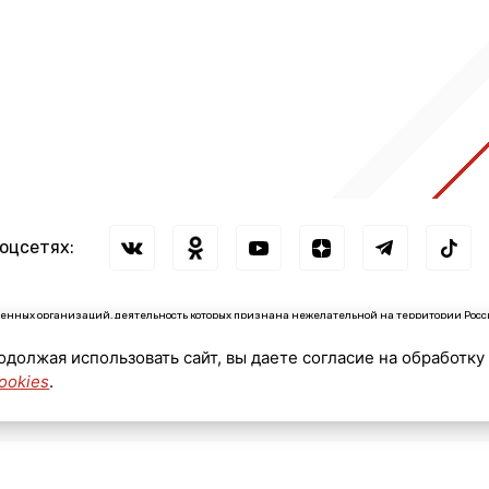
соцсетях:
нных организаций, деятельность которых признана нежелательной на территории Росс
зации: ↓
родолжая использовать сайт, вы даете согласие на обработку
сии иностранными агентами: ↓
ookies
.
© 2026 ЛенТВ24 (АО "ЛОТ")