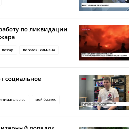
работу по ликвидации
ожара
пожар
поселок Тельмана
т социальное
инимательство
мой бизнес
анитарный порядок