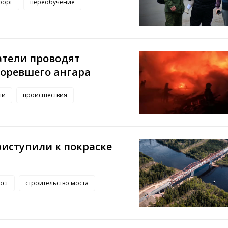
борг
переобучение
атели проводят
горевшего ангара
ли
происшествия
иступили к покраске
ост
строительство моста