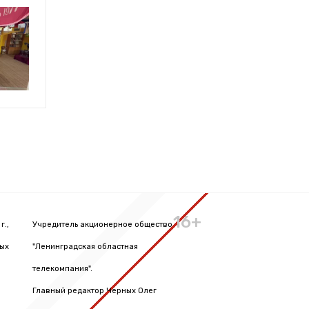
16+
г.,
Учредитель акционерное общество
вых
"Ленинградская областная
телекомпания".
Главный редактор Черных Олег