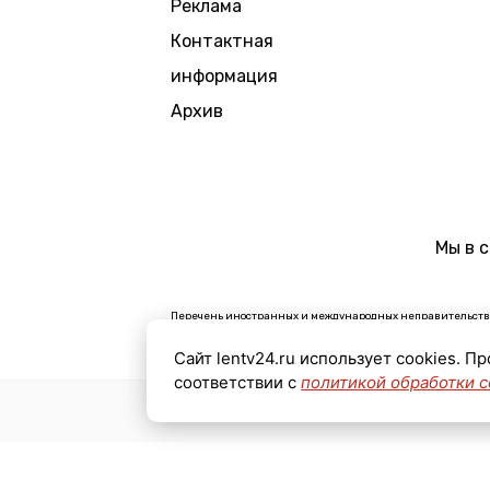
Реклама
Контактная
информация
Архив
Мы в 
Перечень иностранных и международных неправительстве
В России признаны экстремистскими и запрещены органи
Сайт lentv24.ru использует cookies. П
Организации, СМИ и физические лица, признанные в Рос
соответствии с
политикой обработки c