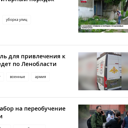
уборка улиц
ь для привлечения к
едет по Ленобласти
у
военные
армия
абор на переобучение
и