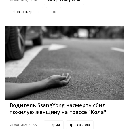
выборгский район
20 мая 2023, 13:46
браконьерство
лось
Водитель SsangYong насмерть сбил
пожилую женщину на трассе "Кола"
авария
трасса кола
20 мая 2023, 13:55