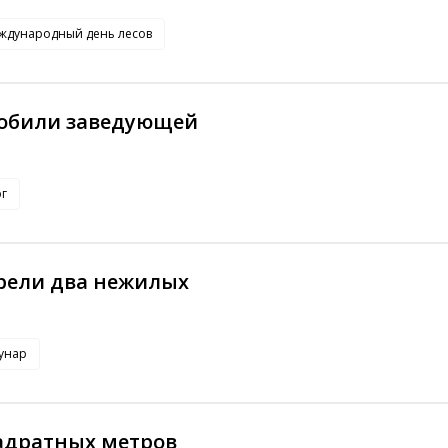
ждународный день лесов
мобили заведующей
г
орели два нежилых
унар
вадратных метров