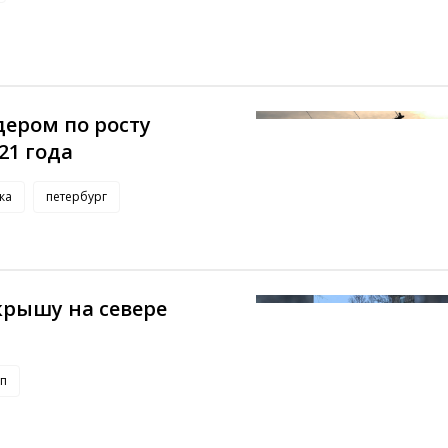
дером по росту
21 года
ка
петербург
крышу на севере
тп