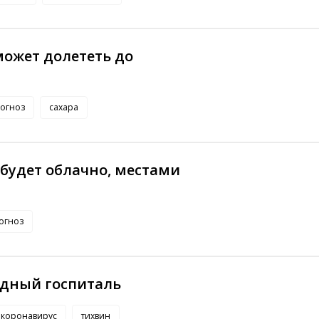
может долететь до
огноз
сахара
 будет облачно, местами
огноз
идный госпиталь
коронавирус
тихвин