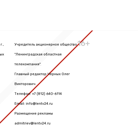
16+
г.,
Учредитель акционерное общество
вых
"Ленинградская областная
телекомпания".
Главный редактор Черных Олег
Викторович.
Телефон: +7 (812) 640-6114
Email: info@lentv24.ru
Размещение рекламы
admitriev@lentv24.ru