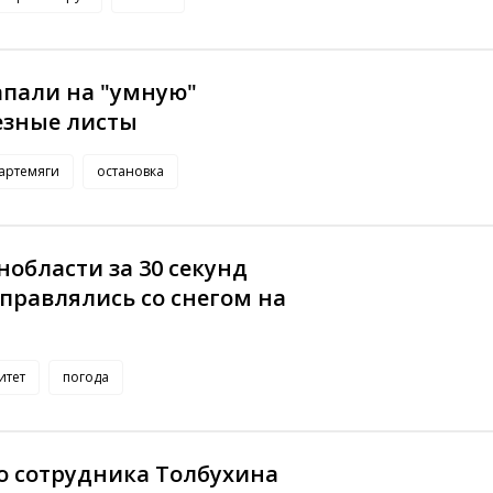
апали на "умную"
езные листы
артемяги
остановка
области за 30 секунд
справлялись со снегом на
итет
погода
о сотрудника Толбухина