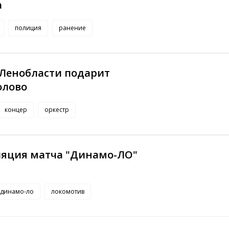
а
полиция
ранение
Ленобласти подарит
олово
концер
оркестр
сляция матча "Динамо-ЛО"
динамо-ло
локомотив