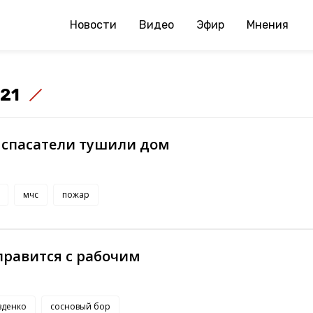
Новости
Видео
Эфир
Мнения
021
 спасатели тушили дом
мчс
пожар
правится с рабочим
зденко
сосновый бор