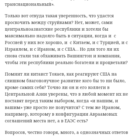
транснациональный».
Только вот откуда такая уверенность, что удастся
проскочить между струйками? Нет, может, сами
центральноазиатские республики и хотели бы
максимально надолго быть в ситуации, когда и с
Россией у них все хорошо, и с Китаем, и с Турцией, и с
Израилем, и с Ираном, и с США… Но для того ли их
снова стали так обхаживать Вашингтон и компания,
чтобы эти республики реально богатели и процветали?
Помнит ли китаист Токаев, как реагируют США на
слишком благополучное развитие кого бы то ни было,
кроме самих себя? Точно ли он и его коллеги в
Центральной Азии уверены, что в любой момент их не
поставят перед таким выбором, когда «и нашим, и
вашим» уже просто не получится? С тем же Ираном,
например, которому в конфигурации Авраамовых
соглашений места нет, а в ЕАЭС есть?
Вопросов, честно говоря, много, а однозначных ответов