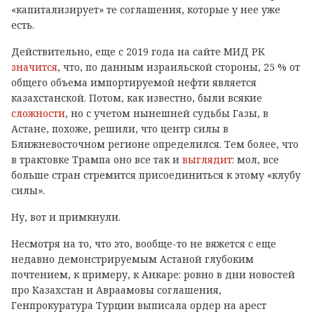
«капитализирует» те соглашения, которые у нее уже
есть.
Действительно, еще с 2019 года на сайте МИД РК
значится
, что, по данным израильской стороны, 25 % от
общего объема импортируемой нефти является
казахстанской. Потом, как известно, были всякие
сложности
, но с учетом нынешней судьбы Газы, в
Астане, похоже, решили, что центр силы в
Ближневосточном регионе определился. Тем более, что
в трактовке Трампа оно все так и
выглядит
: мол, все
больше стран стремится присоединиться к этому «клубу
силы».
Ну, вот и примкнули.
Несмотря на то, что это, вообще-то не вяжется с еще
недавно демонстрируемым Астаной глубоким
почтением, к примеру, к Анкаре: ровно в дни новостей
про Казахстан и Авраамовы соглашения,
Генпрокуратура Турции выписала ордер на арест