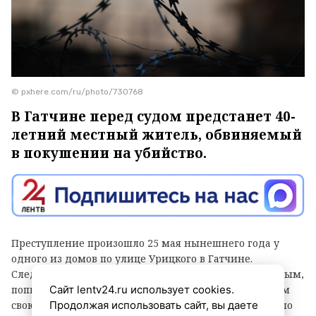
© pxhere.com/ru/photo/730768
В Гатчине перед судом предстанет 40-
летний местный житель, обвиняемый
в покушении на убийство.
Преступление произошло 25 мая нынешнего года у
одного из домов по улице Урицкого в Гатчине.
Следователи установили, что мужчина, будучи пьяным,
попытался до смерти забить строительным молотком
Сайт lentv24.ru использует cookies.
свою сожительницу. Он нанес ей множество ударов по
Продолжая использовать сайт, вы даете