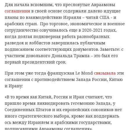
Для начала вспомним, что пресловутые Авраамовы
соглашения
в своей основе содержали далеко идущие
планы по взаимодействию Израиля – читай США - и
арабских стран. Про торговое, экономическое и военное
сотрудничество озвучивалось еще в 2020-2021 годах,
когда долгая подковерная работа разнообразных
разведок и лоббистов завершилась публичным
подписанием соответствующих документов. Заметьте: с
участием довольного Дональда Трампа – это был его
первый президентский срок.
При этом уже тогда французская Le Mond
связывала
эти
соглашения с противодействием Запада России, Китаю
и Ирану:
«В то время как Китай, Россия и Иран считают, что
пришло время ликвидировать гегемонию Запада, у
Соединенных Штатов и их европейских союзников нет
иного стратегического выбора, кроме как поддержать
ось между Израилем и арабскими государствами,
подписавшими Авраамовы соглашения».