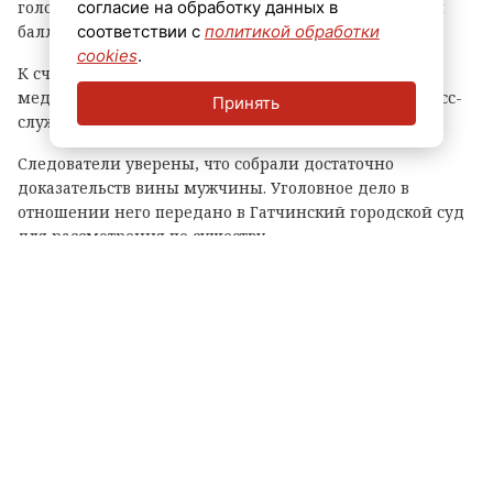
голове и телу, а также распылил ей в лицо перцовый
согласие на обработку данных в
баллончик.
соответствии с
политикой обработки
cookies
.
К счастью, потерпевшей успели вовремя оказать
медицинскую помощь. Она выжила, отметили в пресс-
Принять
службе СУ СКР по Ленинградской области.
Следователи уверены, что собрали достаточно
доказательств вины мужчины. Уголовное дело в
отношении него передано в Гатчинский городской суд
для рассмотрения по существу.
Теги:
покушение на убийство
гатчина
суд