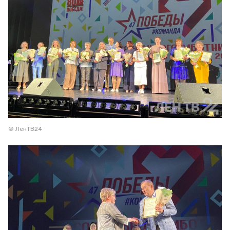
© ЛенТВ24