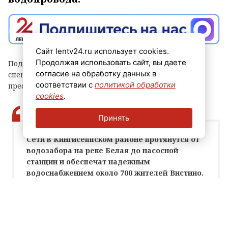
Сайт lentv24.ru использует cookies.
Продолжая использовать сайт, вы даете
Подготовительные работы уже начались, сейчас
согласие на обработку данных в
специалисты занимаются сваркой труб, сообщили в
соответствии с
политикой обработки
пресс-службе администрации региона.
cookies
.
Принять
Сети в Кингисеппском районе протянутся от
водозабора на реке Белая до насосной
станции и обеспечат надежным
водоснабжением около 700 жителей Вистино.
Денис Беляев, председатель комитета по
ЖКХ Ленинградской области