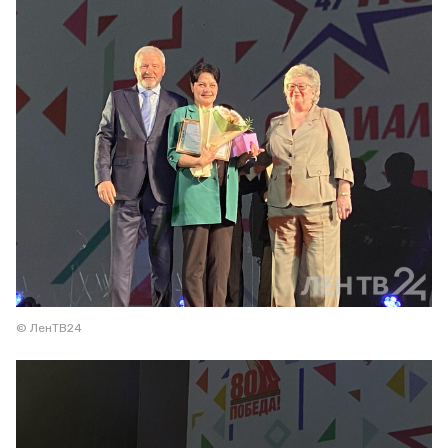
© ЛенТВ24