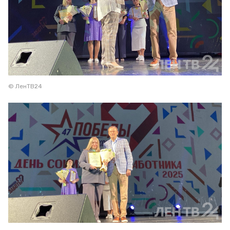
© ЛенТВ24