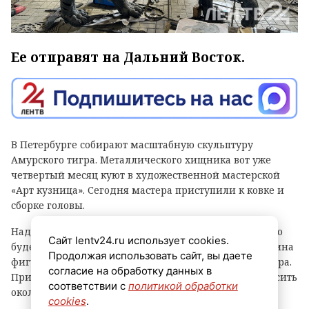
Ее отправят на Дальний Восток.
В Петербурге собирают масштабную скульптуру
Амурского тигра. Металлического хищника вот уже
четвертый месяц куют в художественной мастерской
«Арт кузница». Сегодня мастера приступили к ковке и
сборке головы.
Над тигром трудится команда из семи человек, всего
Сайт lentv24.ru использует cookies.
будет создано около 500 деталей ручной работы. Длина
Продолжая использовать сайт, вы даете
фигуры в итоге составит 3,5 метра, а высота – 1,6 метра.
согласие на обработку данных в
При этом скульптура вместе с постаментом будет весить
соответствии с
политикой обработки
около 500 килограммов.
cookies
.