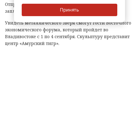
Отправка готовой фигуры на Дальний Восток
Принять
запланирована на середину августа.
Увидеть металлического зверя смогут гости Восточного
экономического форума, который пройдет во
Владивостоке с 1 по 4 сентября. Скульптуру представит
центр «Амурский тигр».
Отметим, что главная тема ВЭФ в этом году – «Дальний
Восток – развитие во благо людей». Форум пройдет на
площадке кампуса Дальневосточного федерального
университета.