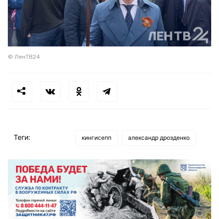
© ЛенТВ24
Теги:
кингисепп
александр дрозденко