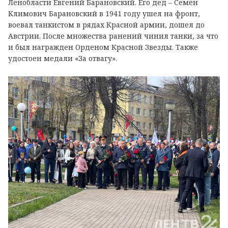
Ленобласти Евгений Барановский. Его дед – Семен
Климович Барановский в 1941 году ушел на фронт,
воевал танкистом в рядах Красной армии, дошел до
Австрии. После множества ранений чинил танки, за что
и был награжден Орденом Красной Звезды. Также
удостоен медали «За отвагу».