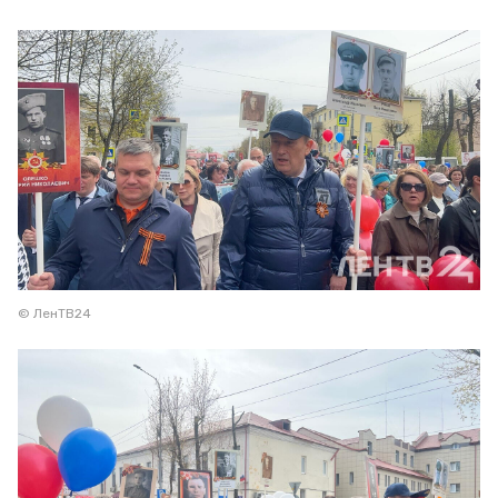
© ЛенТВ24