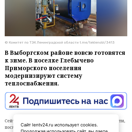
© Комитет по ТЭК Ленинградской области t.me/teklenobl/3413
В Выборгском районе вовсю готовятся
к зиме. В поселке Глебычево
Приморского поселения
модернизируют систему
теплоснабжения.
Сейчас рабочие реконструируют участок тепловой сети,
Сайт lentv24.ru использует cookies.
после завершения работ на котором 15
Продолжая использовать сайт, вы даете