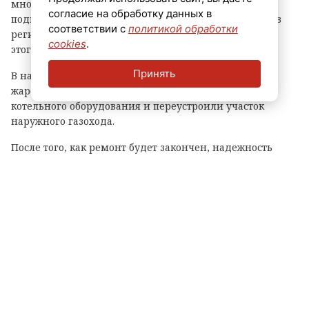
многоквартирных домов бывшего военного городка
согласие на обработку данных в
подключат к газовой котельной. Об этом рассказали в
соответствии с
политикой обработки
региональном комитете по ТЭК. Отмечается, что до
cookies
.
этого дома отапливали от угольной котельной.
Принять
В начале лета в котельной заменили водогрейный
жаротрубный котел, а также устроили новую обвязку
котельного оборудования и переустроили участок
наружного газохода.
После того, как ремонт будет закончен, надежность
теплоснабжения жителей вырастет. Котельная будет
работать на сжиженном газе.