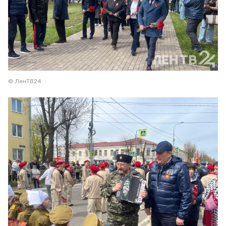
© ЛенТВ24