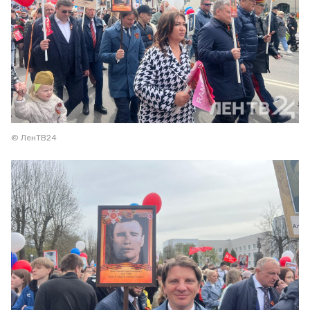
© ЛенТВ24