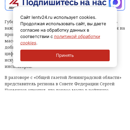
Сайт lentv24.ru использует cookies.
Губернатор Александр Дрозденко заявил, что теперь
Продолжая использовать сайт, вы даете
важно сохранить лидерство после отмены моратория на
согласие на обработку данных в
проверки, а для этого контроль должен быть не
соответствии с
политикой обработки
массовым, а точным и современным. Чтобы этого
cookies
.
добиться, в Ленобласти, в частности, развивают
цифровые сервисы, используют беспилотники и
Принять
искусственный интеллект, а также обучают
инспекторов.
В разговоре с «Общей газетой Ленинградской области»
представитель региона в Совете Федерации Сергей
Перминов отметил, что первое место в рейтинге
показывает, что властям Ленобласти удалось выстроить
самую сбалансированную, современную и прозрачную
систему контроля.