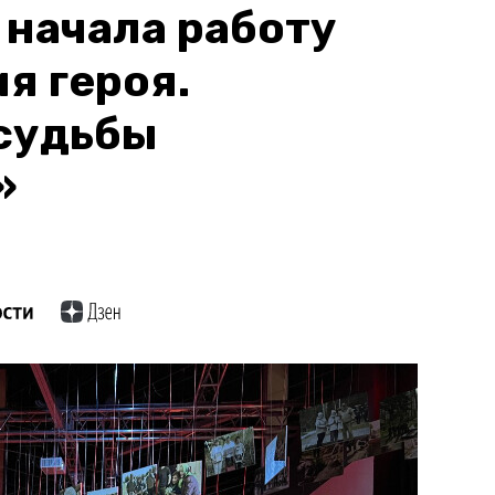
 начала работу
я героя.
судьбы
»