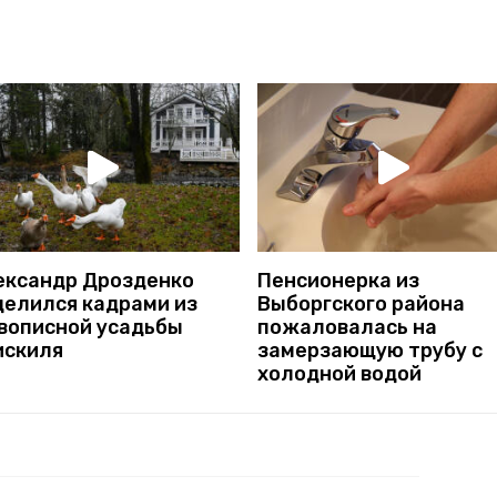
ександр Дрозденко
Пенсионерка из
делился кадрами из
Выборгского района
вописной усадьбы
пожаловалась на
искиля
замерзающую трубу с
холодной водой