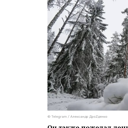
© Telegram / Александр ДроZденко
Он также пожелал лен