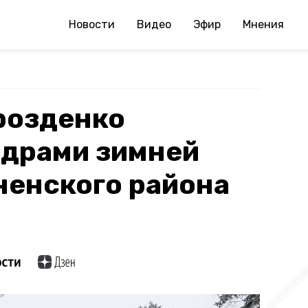
Новости
Видео
Эфир
Мнения
розденко
адрами зимней
ненского района