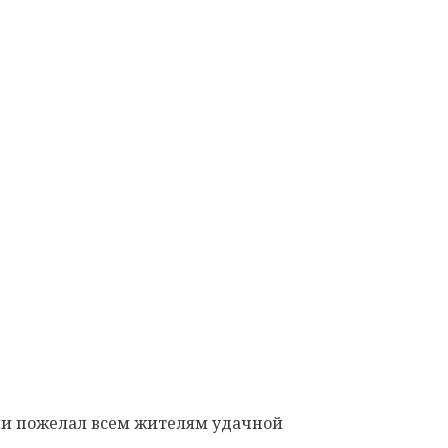
и поже
лал всем жителям
удачной