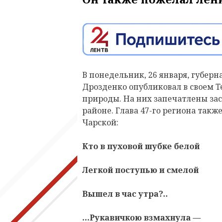
В понедельник, 26 января,
г
уберн
Дрозденко
опубликовал в своем
T
природы. На них запечат
лены за
районе. Глава 47-го региона так
Чарской:
Кто в пуховой шубке белой
Легкой поступью и смелой
Вышел в час утра?..
…Рукавичкою взмахнула —