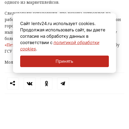
одного из маркетплейсов.
Следователи установили, что юноша устроился на
работу в ПВЗ на Софийской улице (Фрунзенский район
Сайт lentv24.ru использует cookies.
города) и с ноября прошлого года по февраль
Продолжая использовать сайт, вы даете
нынешнего украл оттуда различные вещи и технику
согласие на обработку данных в
более чем на 500 тысяч рублей, сообщает
соответствии с
политикой обработки
«Петербургский дневник»
со ссылкой на пресс-службу
cookies
.
ГСУ СКР по городу на Неве.
Принять
Молодому человеку уже предъявлено обвинение.
Теги:
петербург
маркетплейс
кража
пвз