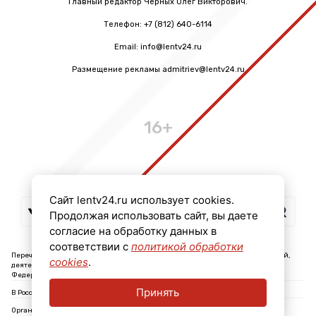
Главный редактор Черных Олег Викторович.
Телефон: +7 (812) 640-6114
Email: info@lentv24.ru
Размещение рекламы admitriev@lentv24.ru
16+
Сайт lentv24.ru использует cookies.
Продолжая использовать сайт, вы даете
согласие на обработку данных в
соответствии с
политикой обработки
Перечень иностранных и международных неправительственных организаций,
cookies
.
деятельность которых признана нежелательной на территории Российской
Федерации: ↓
Принять
В России признаны экстремистскими и запрещены организации: ↓
Организации, СМИ и физические лица, признанные в России иностранными