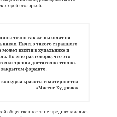
екоторой оговоркой.
нщины точно так же выходят на
льниках. Ничего такого страшного
а может выйти в купальнике и
ла. Но еще раз говорю, что это
точки зрения достаточно этично.
в закрытом формате.
 конкурса красоты и материнства
«Миссис Кудрово»
кой общественности не предназначались.