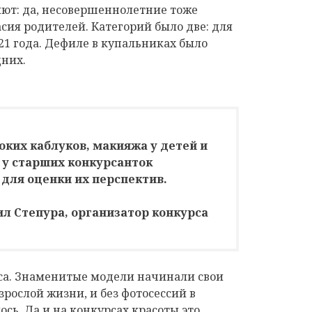
яют: да, несовершеннолетние тоже
сия родителей. Категорий было две: для
о 21 года. Дефиле в купальниках было
дних.
оких каблуков, макияжа у детей и
 у старших конкурсанток
 для оценки их перспектив.
л Степура, организатор конкурса
са. Знаменитые модели начинали свои
зрослой жизни, и без фотосессий в
сь. Да и на конкурсах красоты это