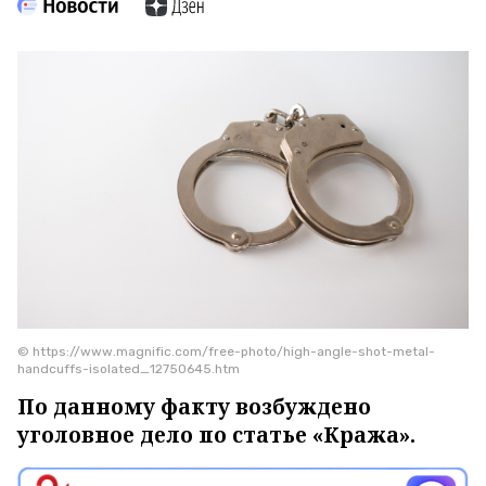
© https://www.magnific.com/free-photo/high-angle-shot-metal-
handcuffs-isolated_12750645.htm
По данному факту возбуждено
уголовное дело по статье «Кража».