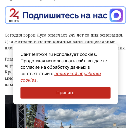
Сегодня город Луга отмечает 249 лет со дня основания.
Для жителей и гостей организованы танцевальные
площадки, выступления духовых оркестров и угощения.
Сайт lentv24.ru использует cookies.
Главным событием праздника стала церемония
Продолжая использовать сайт, вы даете
вручения знака «Почетный гражданин города Луга».
согласие на обработку данных в
Кроме того, региональные власти отметили
соответствии с
политикой обработки
многодетные семьи муниципалитета, вручив им
cookies
.
памятные награды и благодарственные письма.
Принять