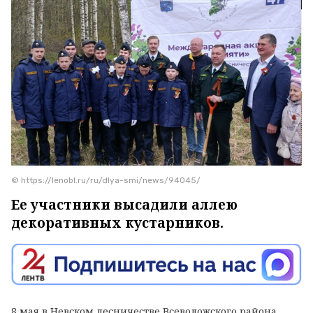
© https://lenobl.ru/ru/dlya-smi/news/94045/
Ее участники высадили аллею
декоративных кустарников.
8 мая в Невском лесничестве Всеволожского района