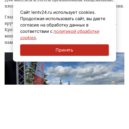
площадки, выступления духовых оркестров и угощения.
Сайт lentv24.ru использует cookies.
Главным событием праздника стала церемония
Продолжая использовать сайт, вы даете
вручения знака «Почетный гражданин города Луга».
согласие на обработку данных в
Кроме того, региональные власти отметили
соответствии с
политикой обработки
многодетные семьи муниципалитета, вручив им
cookies
.
памятные награды и благодарственные письма.
Принять