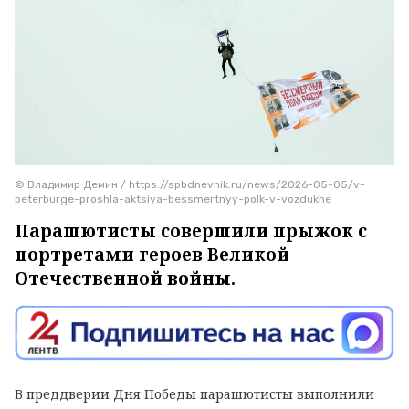
© Владимир Демин / https://spbdnevnik.ru/news/2026-05-05/v-
peterburge-proshla-aktsiya-bessmertnyy-polk-v-vozdukhe
Парашютисты совершили прыжок с
портретами героев Великой
Отечественной войны.
В преддверии Дня Победы парашютисты выполнили