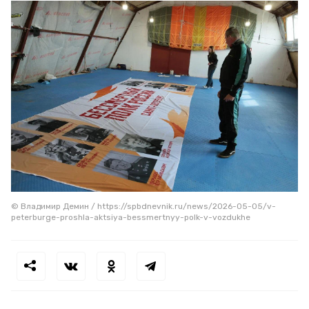
© Владимир Демин / https://spbdnevnik.ru/news/2026-05-05/v-
peterburge-proshla-aktsiya-bessmertnyy-polk-v-vozdukhe