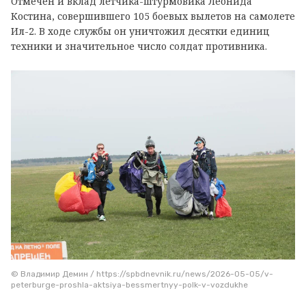
Отмечен и вклад летчика-штурмовика Леонида
Костина, совершившего 105 боевых вылетов на самолете
Ил-2. В ходе службы он уничтожил десятки единиц
техники и значительное число солдат противника.
© Владимир Демин / https://spbdnevnik.ru/news/2026-05-05/v-
peterburge-proshla-aktsiya-bessmertnyy-polk-v-vozdukhe