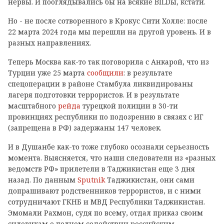
нервы. И пооглядывались бы на всякие BILDы, кстати.
Но - не после сотворенного в Крокус Сити Холле: после
22 марта 2024 года мы перешли на другой уровень. И в
разных направлениях.
Теперь Москва как-то так поговорила с Анкарой, что из
Турции уже 25 марта
сообщили
:
в результате
спецоперации в районе Стамбула ликвидированы
лагеря подготовки террористов. И в результате
масштабного
рейда
турецкой полиции в 30-ти
провинциях республики по подозрению в связях с ИГ
(запрещена в РФ) задержаны 147 человек.
И в Душанбе как-то тоже глубоко осознали серьезность
момента. Выясняется, что наши следователи из «разных
ведомств РФ» прилетели в Таджикистан еще 3 дня
назад. По данным
Sputnik
Таджикистан, они сами
допрашивают родственников террористов, и с ними
сотрудничают ГКНБ и МВД Республики Таджикистан.
Эмомали Рахмон, судя по всему, отдал приказ своим
силовикам о полном содействии российским