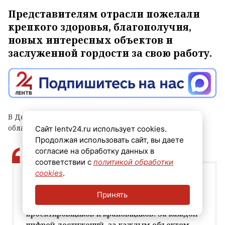
Представителям отрасли пожелали
крепкого здоровья, благополучия,
новых интересных объектов и
заслуженной гордости за свою работу.
В День строителя правительство Ленинградской
области обратилось к жителям.
Сайт lentv24.ru использует cookies.
Продолжая использовать сайт, вы даете
согласие на обработку данных в
соответствии с
политикой обработки
cookies
.
Этот праздник объединяет людей многих
профессий: инженеров и архитекторов,
Принять
каменщиков и отделочников,
проектировщиков и крановщиков. За каждой
цифрой достижений, за каждым объектом