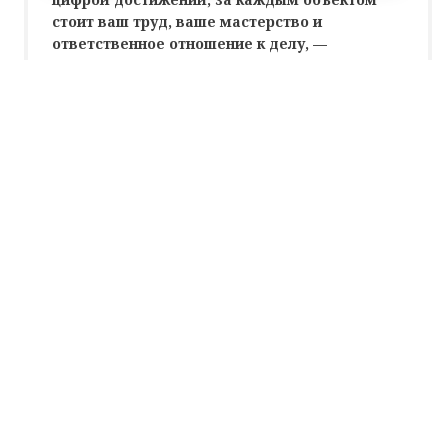
стоит ваш труд, ваше мастерство и
ответственное отношение к делу, —
говорится в поздравлении.
В администрации региона напомнили, что
строительная отрасль Ленинградской области в
последние годы демонстрирует впечатляющие
показатели. Ежегодно в эксплуатацию вводится
несколько миллионов квадратных метров жилья,
строятся новые социальные объекты – школы и детские
сады, прокладываются дороги и модернизируются
инженерные сети.
Особые слова благодарности представители
правительства адресовали ветеранам отрасли. Их труд
и многолетний профессиональный опыт сегодня
служат надежной опорой для развития региона и
являются ценным ориентиром для молодых