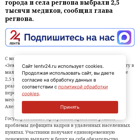
города и села региона выбрали 2,5
тысячи медиков, сообщил глава
региона.
С момента запуска программ «Земский доктор» и
«Земский фельдшер» в Ленинградской области работу в
Сайт lentv24.ru использует cookies.
малых городах и сельской местности выбрали свыше
Продолжая использовать сайт, вы даете
2,5 тысячи медицинских специалистов. Итогами
согласие на обработку данных в
реализации проектов и судьбами врачей,
соответствии с
политикой обработки
перебравшихся в 47-й регион, в своем канале в
cookies
.
мессенджере «Макс» поделился глава области
Александр Дрозденко.
Принять
Государственные программы призваны решить
проблемы дефицита кадров в удаленных населенных
пунктах. Участники получают единовременную
денежную выплату и берут на себя обязательство