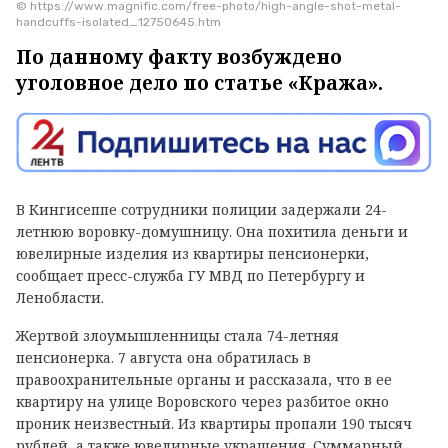
© https://www.magnific.com/free-photo/high-angle-shot-metal-
handcuffs-isolated_12750645.htm
По данному факту возбуждено
уголовное дело по статье «Кража».
В Кингисеппе сотрудники полиции задержали 24-
летнюю воровку-домушницу. Она похитила деньги и
ювелирные изделия из квартиры пенсионерки,
сообщает пресс-служба ГУ МВД по Петербургу и
Ленобласти.
Жертвой злоумышленницы стала 74-летняя
пенсионерка. 7 августа она обратилась в
правоохранительные органы и рассказала, что в ее
квартиру на улице Воровского через разбитое окно
проник неизвестный. Из квартиры пропали 190 тысяч
рублей, а также ювелирные украшения. Суммарный