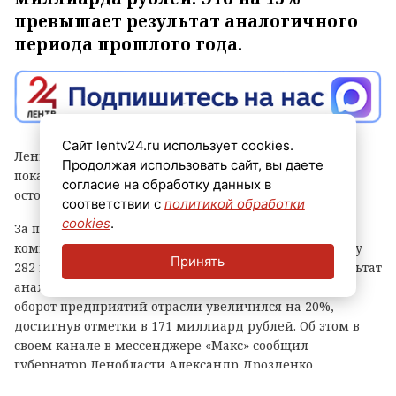
превышает результат аналогичного
периода прошлого года.
Сайт lentv24.ru использует cookies.
Ленинградская область встречает День строителя с
Продолжая использовать сайт, вы даете
показателями, которые говорит сам за себя: вопреки
согласие на обработку данных в
осторожным прогнозам, отрасль растет год к году.
соответствии с
политикой обработки
cookies
.
За первые шесть месяцев этого года строительные
компании региона выполнили объем работ на сумму
Принять
282 миллиарда рублей. Это на 15% превышает результат
аналогичного периода прошлого года. Финансовый
оборот предприятий отрасли увеличился на 20%,
достигнув отметки в 171 миллиард рублей. Об этом в
своем канале в мессенджере «Макс» сообщил
губернатор Ленобласти Александр Дрозденко.