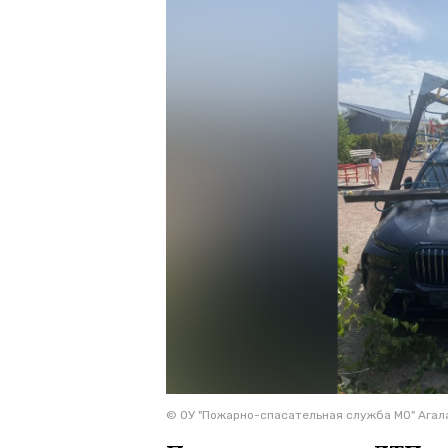
© ОУ "Пожарно-спасательная служба МО" Агал