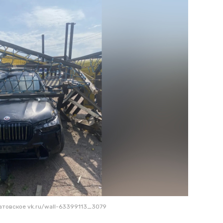
атовское vk.ru/wall-63399113_3079