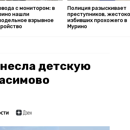
вода с монитором: в
Полиция разыскивает
рино нашли
преступников, жесток
модельное взрывное
избивших прохожего в
тройство
Мурино
снесла детскую
Касимово