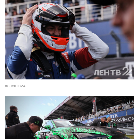
© ЛенТВ24