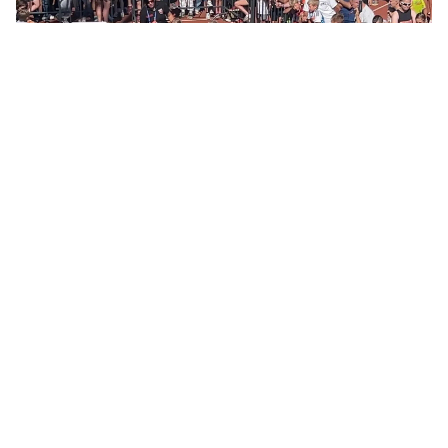
© ЛенТВ24
Этот забег стал уже четвертым в этом году. Предыдущие
соревнования на открытом воздухе прошли 12 апреля
(Весенний забег), 23 мая (региональный этап
всероссийской акции «Забег.рф») и 30 мая (Backyard
Ultra).
Организаторы уже утвердили календарь оставшихся
стартов этого года. 30 августа беговая программа