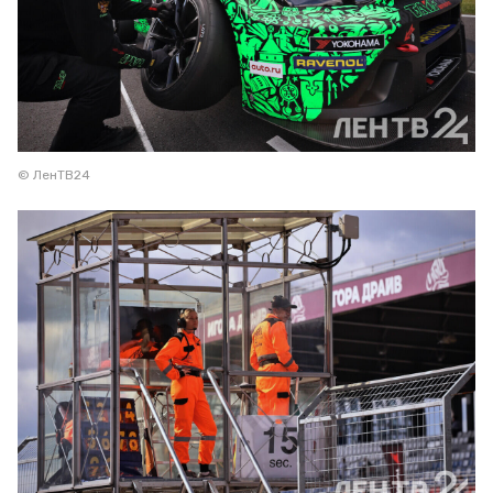
© ЛенТВ24