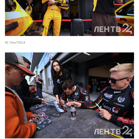
© ЛенТВ24