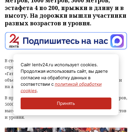
метров, 1000 метров, 5000 метров,
эстафета 4 по 200, прыжки в длину и в
высоту. На дорожки вышли участники
разных возрастов и уровня.
В столице Ленинградской области состоялись
Сайт lentv24.ru использует cookies.
соревнования в рамках популярного проекта
Продолжая использовать сайт, вы даете
«Гатчинская дорожка». Спортивный праздник
согласие на обработку данных в
объединил любителей бега и активного образа жизни
соответствии с
политикой обработки
на арене стадиона «Спартак».
cookies
.
В программу вошли дистанции 100 метров, 1000 метров,
Принять
5000 метров, эстафета 4 по 200, прыжки в длину и в
высоту. На дорожки вышли участники разных возрастов
и уровня.