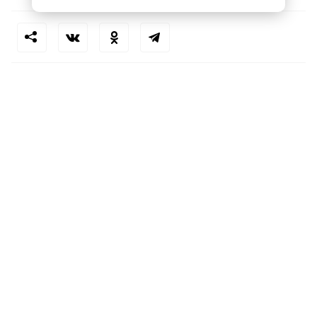
Теги:
петербург
маркетплейс
кража
пвз