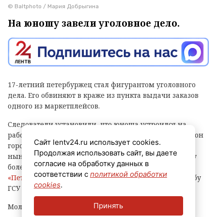
© Baltphoto / Мария Добрыгина
На юношу завели уголовное дело.
17-летний петербуржец стал фигурантом уголовного
дела. Его обвиняют в краже из пункта выдачи заказов
одного из маркетплейсов.
Следователи установили, что юноша устроился на
работу в ПВЗ на Софийской улице (Фрунзенский район
Сайт lentv24.ru использует cookies.
города) и с ноября прошлого года по февраль
Продолжая использовать сайт, вы даете
нынешнего украл оттуда различные вещи и технику
согласие на обработку данных в
более чем на 500 тысяч рублей, сообщает
соответствии с
политикой обработки
«Петербургский дневник»
со ссылкой на пресс-службу
cookies
.
ГСУ СКР по городу на Неве.
Принять
Молодому человеку уже предъявлено обвинение.