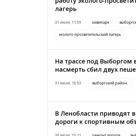
работу эколого-просвети
лагерь
31 июля, 11:59
кивипарк
выборгс
эколого-просветительский лагерь
На трассе под Выборгом 
насмерть сбил двух пеш
31 июля, 10:53
выборгский район
В Ленобласти приводят в
дороги к спортивным об
30 июля, 15:21
ремонт дороги
вы