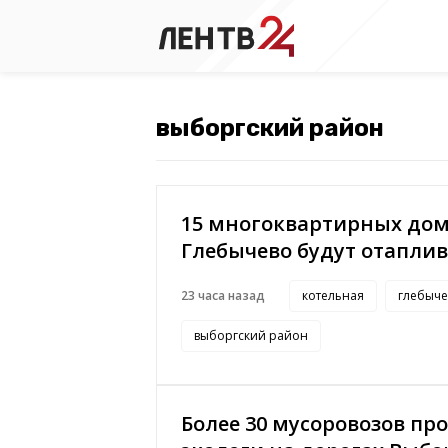
15 многоквартирных дом
Глебычево будут отаплив
23 часа назад
котельная
глебыче
выборгский район
Более 30 мусоровозов пр