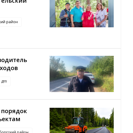
тельский
кий район
водитель
еходов
дтп
 порядок
ъектам
боргский район