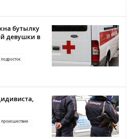
кна бутылку
ей девушки в
подросток
цидивиста,
происшествие