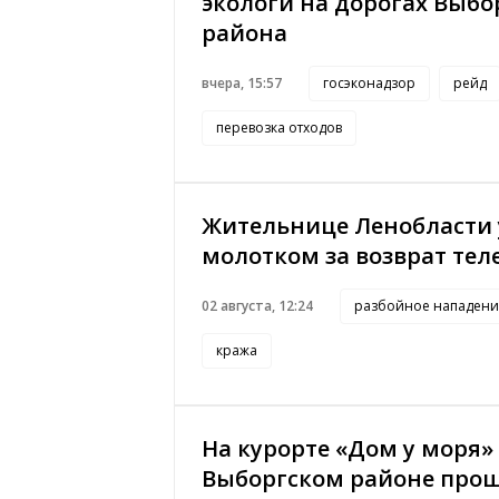
экологи на дорогах Выбо
района
вчера, 15:57
госэконадзор
рейд
перевозка отходов
Жительнице Ленобласти
молотком за возврат тел
02 августа, 12:24
разбойное нападени
кража
На курорте «Дом у моря»
Выборгском районе про