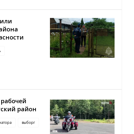
нили
айона
асности
ь
 рабочей
гский район
натора
выборг