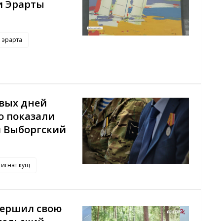
и Эрарты
эрарта
рвых дней
о показали
и Выборгский
игнат кущ
вершил свою