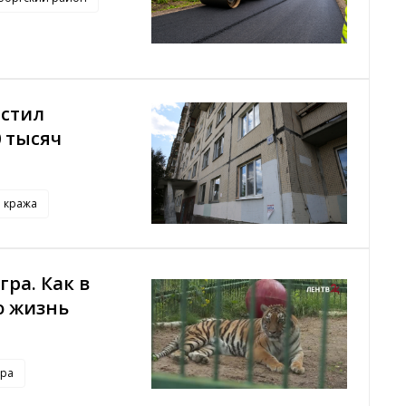
истил
0 тысяч
кража
ра. Как в
ю жизнь
гра