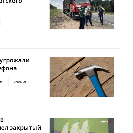
ргского
 угрожали
ефона
е
телефон
 в
шел закрытый