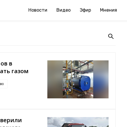
Новости
Видео
Эфир
Мнения
ов в
ать газом
во
оверили