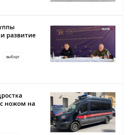
руппы
ли развитие
выборг
дростка
 с ножом на