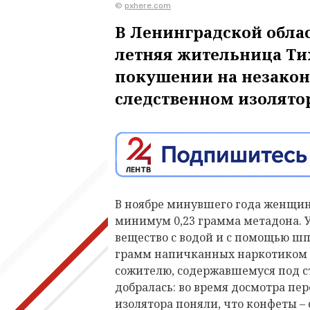
©
pxhere.com
В Ленинградской облас
летняя жительница Тих
покушении на незакон
следственном изолятор
В ноябре минувшего года женщин
минимум 0,23 грамма метадона. 
вещество с водой и с помощью шпр
грамм напичканных наркотиком 
сожителю, содержавшемуся под с
добралась: во время досмотра пе
изолятора поняли, что конфеты –