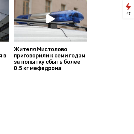
47
Жителя Мистолово
я в
приговорили к семи годам
за попытку сбыть более
0,5 кг мефедрона