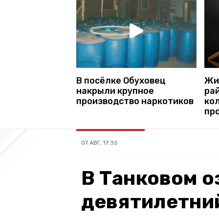
В посёлке Обуховец
Жи
накрыли крупное
ра
производство наркотиков
кол
пр
07 АВГ, 17:35
В Танковом о
девятилетни