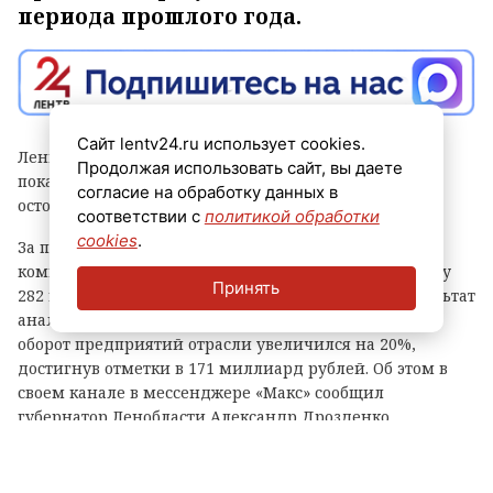
периода прошлого года.
Сайт lentv24.ru использует cookies.
Ленинградская область встречает День строителя с
Продолжая использовать сайт, вы даете
показателями, которые говорит сам за себя: вопреки
согласие на обработку данных в
осторожным прогнозам, отрасль растет год к году.
соответствии с
политикой обработки
cookies
.
За первые шесть месяцев этого года строительные
компании региона выполнили объем работ на сумму
Принять
282 миллиарда рублей. Это на 15% превышает результат
аналогичного периода прошлого года. Финансовый
оборот предприятий отрасли увеличился на 20%,
достигнув отметки в 171 миллиард рублей. Об этом в
своем канале в мессенджере «Макс» сообщил
губернатор Ленобласти Александр Дрозденко.
Он отметил, что строительстве региона заняты 74
тысячи специалистов — на 17% больше, чем год назад.