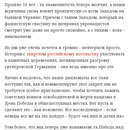
Прошло 10 лет – та знаменитость теперь молчит, а наши
мужчины снова воюют практически со всем Западом на
бывшей Украине. Причем с таким Западом, который на
фашистскую свастику на шевронах укронацистов
смотрит уже даже не просто спокойно, а с тихим – пока –
ликованием.
Но им уже очень хочется и громко – невтерпеж просто.
История с
запретом российскому посольству
участвовать
в памятных церемониях, посвященных разгрому
гитлеровской Германии – она ведь именно про это.
Лично я надеюсь, что наши дипломаты все-таки
поступят так, как и комментируют этот запрет: им не
требуется особое приглашение, чтобы почтить память
советских воинов-освободителей и жертв нацизма в
День Победы в общедоступных местах. Вот пусть и
сделают это – как положено. Все последующее – если
немцы все же на это пойдут – будет «на них и детях их».
Тем более, что мы теперь уже понимаем: та Победа над