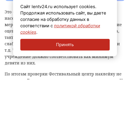
Сайт lentv24.ru использует cookies.
Это одно из ключевых культурных пространств
Продолжая использовать сайт, вы даете
населенного пункта, там регулярно проходят
согласие на обработку данных в
мероприятия для жителей всех возрастов. Учреждение
соответствии с
политикой обработки
оценивали по 11 критериям: удобная входная группа,
cookies
.
тактильный и контрастный маршрут для
слабовидящих, специально оборудованный санузел и
Принять
т.д. Чтобы получить знак «Проверено СВОими»,
учреждение должно соответствовать как минимум
девяти из них.
По итогам проверки Фестивальный центр наклейку не
получил: «Лидер» соответствует всего шести пунктам. На
месте был составлен акт с рекомендациями по
устранению замечаний. Все должны поправить в
течение 8-10 месяцев. Через год ветераны СВО вновь
приедут сюда с ревизией.
Стоит отметить, что помощь и необходимые
консультации по устранению недочетов можно
получить в ЛОГАУ «Мультипротез».