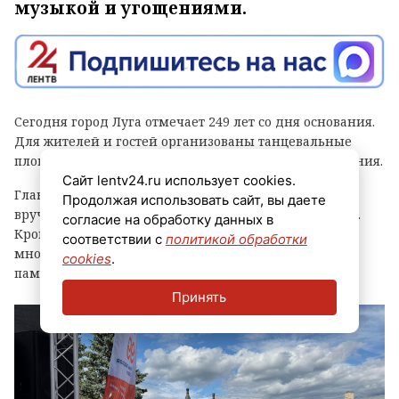
музыкой и угощениями.
Сегодня город Луга отмечает 249 лет со дня основания.
Для жителей и гостей организованы танцевальные
площадки, выступления духовых оркестров и угощения.
Сайт lentv24.ru использует cookies.
Главным событием праздника стала церемония
Продолжая использовать сайт, вы даете
вручения знака «Почетный гражданин города Луга».
согласие на обработку данных в
Кроме того, региональные власти отметили
соответствии с
политикой обработки
многодетные семьи муниципалитета, вручив им
cookies
.
памятные награды и благодарственные письма.
Принять