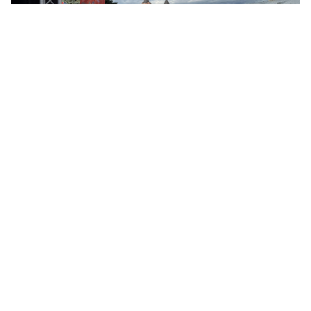
© ЛенТВ24
Параллельно на центральных площадках прошел
районный этап Областного фестиваля «День детства», в
рамках которого для юных жителей города
организовали концертно-игровую программу и
творческие мастер-классы.
Напомним, что областной семейный фестиваль «День
детства» проводится в Ленинградской области
ежегодно. Его главные цели — укрепление института