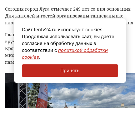
Сегодня город Луга отмечает 249 лет со дня основания.
Для жителей и гостей организованы танцевальные
площадки, выступления духовых оркестров и угощения.
Сайт lentv24.ru использует cookies.
Главным событием праздника стала церемония
Продолжая использовать сайт, вы даете
вручения знака «Почетный гражданин города Луга».
согласие на обработку данных в
Кроме того, региональные власти отметили
соответствии с
политикой обработки
многодетные семьи муниципалитета, вручив им
cookies
.
памятные награды и благодарственные письма.
Принять