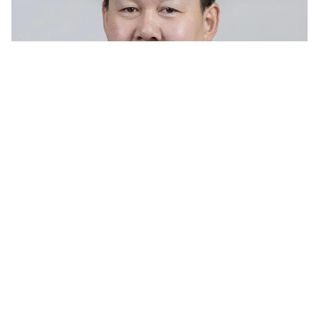
© https://max.ru/drozdenko_au_lo/AZ_hB66LZeU