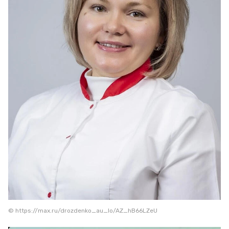
© https://max.ru/drozdenko_au_lo/AZ_hB66LZeU