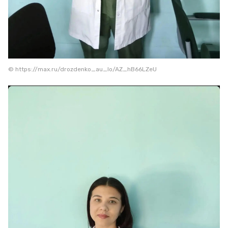
© https://max.ru/drozdenko_au_lo/AZ_hB66LZeU