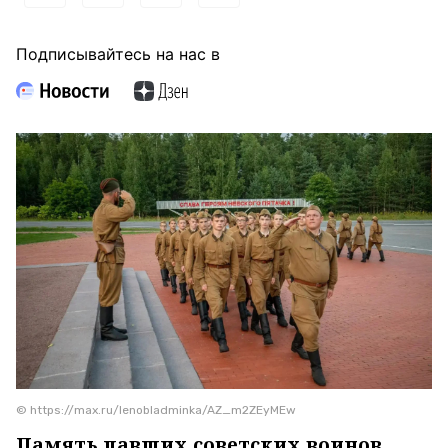
Подписывайтесь на нас в
© https://max.ru/lenobladminka/AZ_m2ZEyMEw
Память павших советских воинов