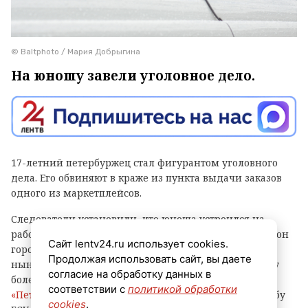
© Baltphoto / Мария Добрыгина
На юношу завели уголовное дело.
17-летний петербуржец стал фигурантом уголовного
дела. Его обвиняют в краже из пункта выдачи заказов
одного из маркетплейсов.
Следователи установили, что юноша устроился на
работу в ПВЗ на Софийской улице (Фрунзенский район
Сайт lentv24.ru использует cookies.
города) и с ноября прошлого года по февраль
Продолжая использовать сайт, вы даете
нынешнего украл оттуда различные вещи и технику
согласие на обработку данных в
более чем на 500 тысяч рублей, сообщает
соответствии с
политикой обработки
«Петербургский дневник»
со ссылкой на пресс-службу
cookies
.