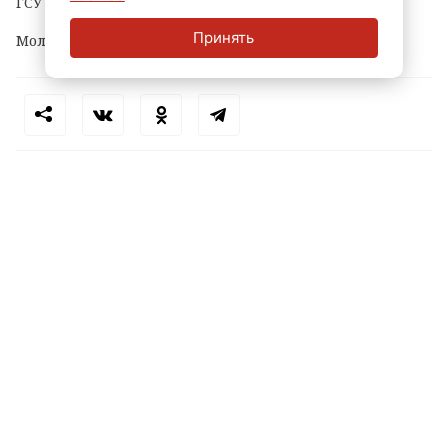
ГСУ СКР по городу на Неве.
Принять
Молодому человеку уже предъявлено обвинение.
Теги:
петербург
маркетплейс
кража
пвз