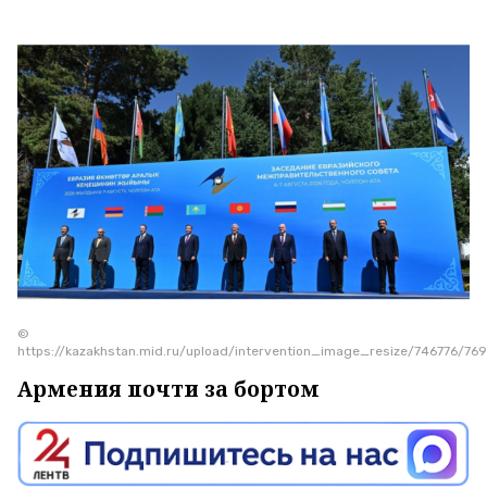
©
https://kazakhstan.mid.ru/upload/intervention_image_resize/746776/
Армения почти за бортом